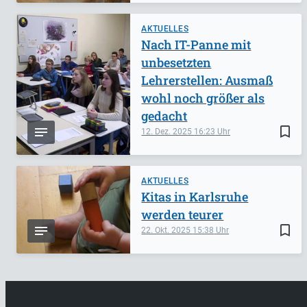
AKTUELLES
Nach IT-Panne mit
unbesetzten
Lehrerstellen: Ausmaß
wohl noch größer als
gedacht
bookmark_border
12. Dez. 2025
16:23
AKTUELLES
Kitas in Karlsruhe
werden teurer
bookmark_border
22. Okt. 2025
15:38