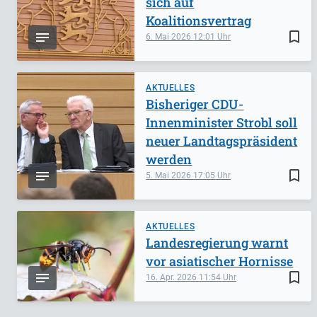
sich auf
Koalitionsvertrag
bookmark_border
6. Mai 2026
12:01
AKTUELLES
Bisheriger CDU-
Innenminister Strobl soll
neuer Landtagspräsident
werden
bookmark_border
5. Mai 2026
17:05
AKTUELLES
Landesregierung warnt
vor asiatischer Hornisse
bookmark_border
16. Apr. 2026
11:54