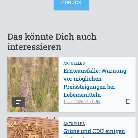
ZURÜCK
Das könnte Dich auch
interessieren
AKTUELLES
Ernteausfälle: Warnung
vor möglichen
Preissteigungen bei
Lebensmitteln
bookmark_border
1. Juli 2026
17:51
AKTUELLES
Grüne und CDU einigen