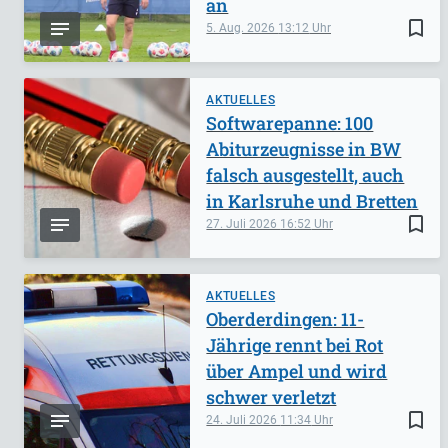
an
bookmark_border
5. Aug. 2026
13:12
AKTUELLES
Softwarepanne: 100
Abiturzeugnisse in BW
falsch ausgestellt, auch
in Karlsruhe und Bretten
bookmark_border
27. Juli 2026
16:52
AKTUELLES
Oberderdingen: 11-
Jährige rennt bei Rot
über Ampel und wird
schwer verletzt
bookmark_border
24. Juli 2026
11:34