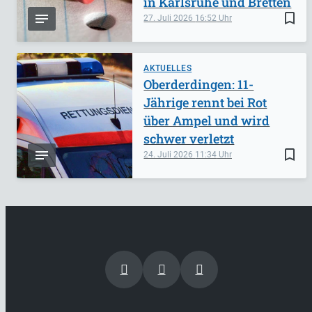
in Karlsruhe und Bretten
bookmark_border
27. Juli 2026
16:52
AKTUELLES
Oberderdingen: 11-
Jährige rennt bei Rot
über Ampel und wird
schwer verletzt
bookmark_border
24. Juli 2026
11:34