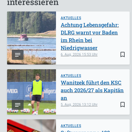
interessieren
AKTUELLES
Achtung Lebensgefahr:
DLRG warnt vor Baden
im Rhein bei
Niedrigwasser
bookmark_border
6. Aug. 2026
15:53
AKTUELLES
Wanitzek führt den KSC
auch 2026/27 als Kapitän
an
bookmark_border
5. Aug. 2026
13:12
AKTUELLES