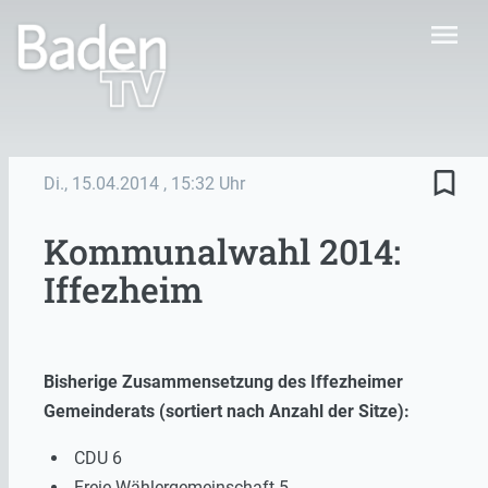
menu
bookmark_border
Di., 15.04.2014
, 15:32 Uhr
Kommunalwahl 2014:
Iffezheim
Bisherige Zusammensetzung des Iffezheimer
Gemeinderats (sortiert nach Anzahl der Sitze):
CDU 6
Freie Wählergemeinschaft 5