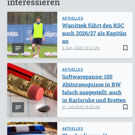
interessieren
AKTUELLES
Wanitzek führt den KSC
auch 2026/27 als Kapitän
an
bookmark_border
5. Aug. 2026
13:12
AKTUELLES
Softwarepanne: 100
Abiturzeugnisse in BW
falsch ausgestellt, auch
in Karlsruhe und Bretten
bookmark_border
27. Juli 2026
16:52
AKTUELLES