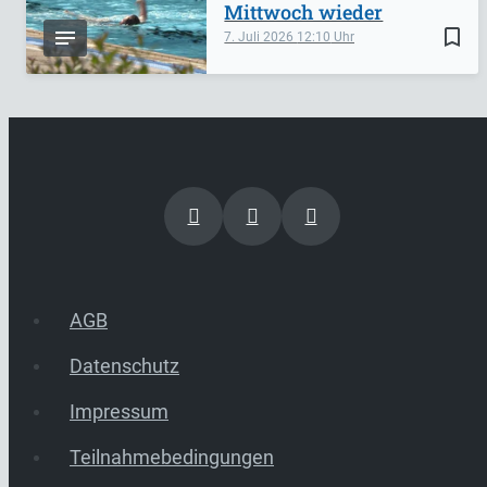
Mittwoch wieder
bookmark_border
7. Juli 2026
12:10
AGB
Datenschutz
Impressum
Teilnahmebedingungen