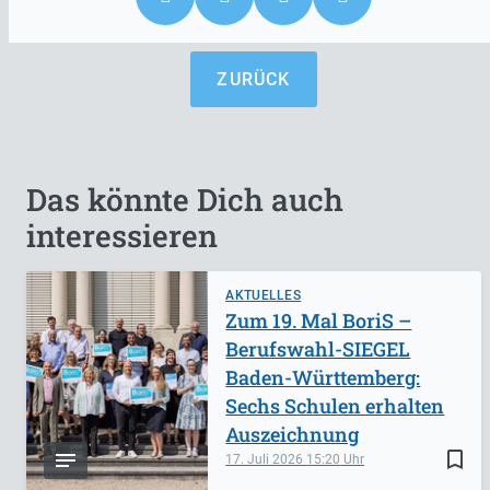
ZURÜCK
Das könnte Dich auch
interessieren
AKTUELLES
Zum 19. Mal BoriS –
Berufswahl-SIEGEL
Baden-Württemberg:
Sechs Schulen erhalten
Auszeichnung
bookmark_border
17. Juli 2026
15:20