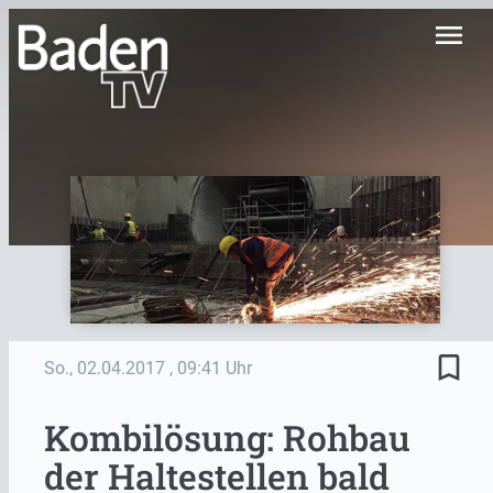
menu
bookmark_border
So., 02.04.2017
, 09:41 Uhr
Kombilösung: Rohbau
der Haltestellen bald