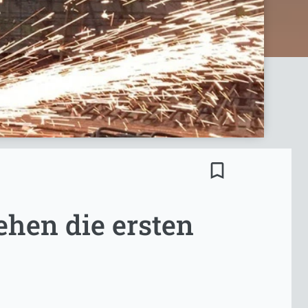
bookmark_border
ehen die ersten