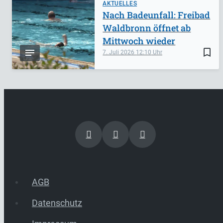
AKTUELLES
Nach Badeunfall: Freibad
Waldbronn öffnet ab
Mittwoch wieder
bookmark_border
7. Juli 2026
12:10
AGB
Datenschutz