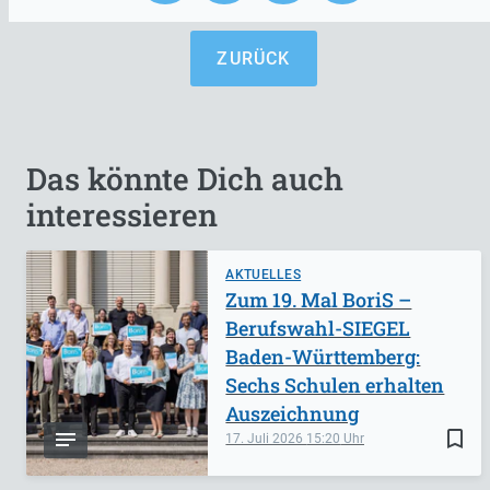
ZURÜCK
Das könnte Dich auch
interessieren
AKTUELLES
Zum 19. Mal BoriS –
Berufswahl-SIEGEL
Baden-Württemberg:
Sechs Schulen erhalten
Auszeichnung
bookmark_border
17. Juli 2026
15:20