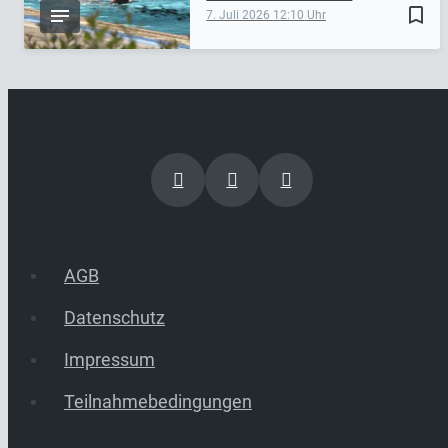
bookmark_border
7. Juli 2026
12:10
AGB
Datenschutz
Impressum
Teilnahmebedingungen