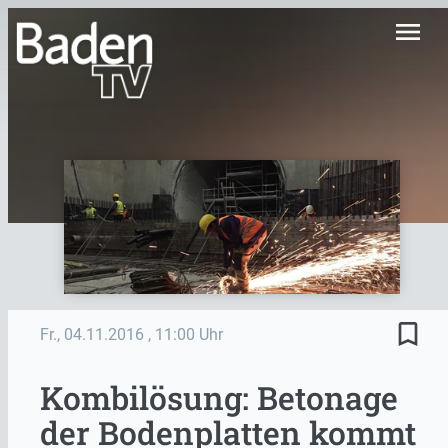
menu
bookmark_border
Fr., 04.11.2016
, 11:00 Uhr
Kombilösung: Betonage
der Bodenplatten kommt