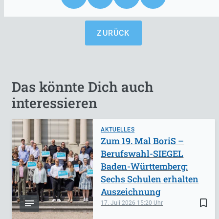
ZURÜCK
Das könnte Dich auch
interessieren
AKTUELLES
Zum 19. Mal BoriS –
Berufswahl-SIEGEL
Baden-Württemberg:
Sechs Schulen erhalten
Auszeichnung
bookmark_border
17. Juli 2026
15:20