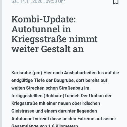
bookmark_border
Sa., 14.11.2020
, 09:58 Uhr
Kombi-Update:
Autotunnel in
Kriegsstraße nimmt
weiter Gestalt an
Karlsruhe (pm) Hier noch Aushubarbeiten bis auf die
endgültige Tiefe der Baugrube, dort bereits auf
weiten Strecken schon Straßenbau im
fertiggestellten (Rohbau-)Tunnel: Der Umbau der
Kriegsstraße mit einer neuen oberirdischen
Gleistrasse und einem darunter liegenden
Autotunnel vereint diese beiden Extreme auf seiner
Gesamtlänge von 1,6 Kilometern.