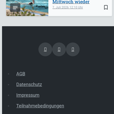
Mittwoch wieder
bookmark_border
7. Juli 2026
12:10
AGB
Datenschutz
Impressum
Teilnahmebedingungen