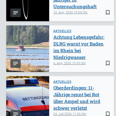
Untersuchungshaft
bookmark_border
10. Aug. 2026
10:00
AKTUELLES
Achtung Lebensgefahr:
DLRG warnt vor Baden
im Rhein bei
Niedrigwasser
bookmark_border
6. Aug. 2026
15:53
AKTUELLES
Oberderdingen: 11-
Jährige rennt bei Rot
über Ampel und wird
schwer verletzt
bookmark_border
24. Juli 2026
11:34