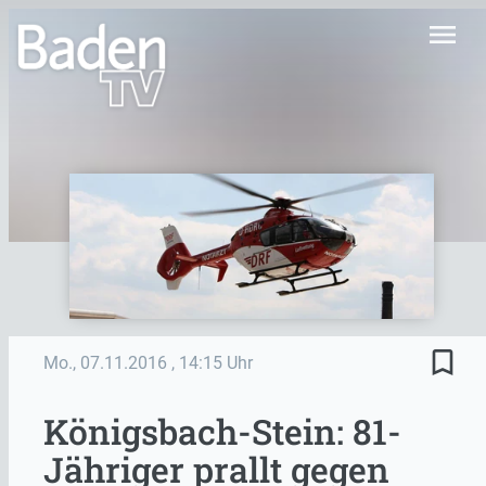
menu
bookmark_border
Mo., 07.11.2016
, 14:15 Uhr
Königsbach-Stein: 81-
Jähriger prallt gegen