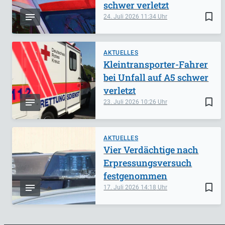
schwer verletzt
bookmark_border
24. Juli 2026
11:34
AKTUELLES
Kleintransporter-Fahrer
bei Unfall auf A5 schwer
verletzt
bookmark_border
23. Juli 2026
10:26
AKTUELLES
Vier Verdächtige nach
Erpressungsversuch
festgenommen
bookmark_border
17. Juli 2026
14:18