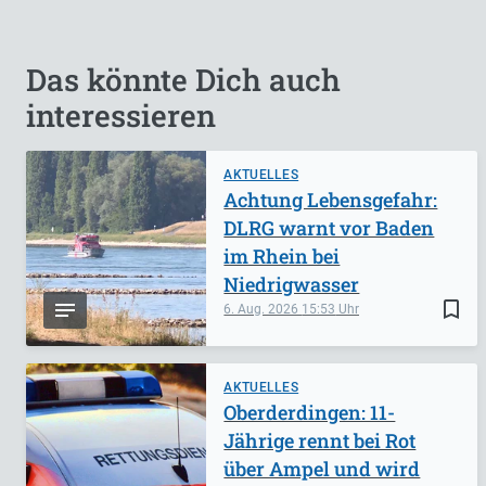
Das könnte Dich auch
interessieren
AKTUELLES
Achtung Lebensgefahr:
DLRG warnt vor Baden
im Rhein bei
Niedrigwasser
bookmark_border
6. Aug. 2026
15:53
AKTUELLES
Oberderdingen: 11-
Jährige rennt bei Rot
über Ampel und wird