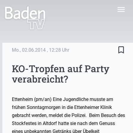
menu
bookmark_border
Mo., 02.06.2014
, 12:28 Uhr
KO-Tropfen auf Party
verabreicht?
Ettenheim (pm/an) Eine Jugendliche musste am
frühen Sonntagmorgen in die Ettenheimer Klinik
gebracht werden, meldet die Polizei. Beim Besuch des
Stockfestes in Altdorf hatte sie nach dem Genuss
eines unbekannten Getränks über Übelkeit