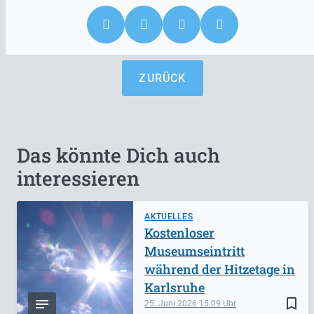
ZURÜCK
Das könnte Dich auch
interessieren
AKTUELLES
Kostenloser
Museumseintritt
während der Hitzetage in
Karlsruhe
bookmark_border
25. Juni 2026
15:09