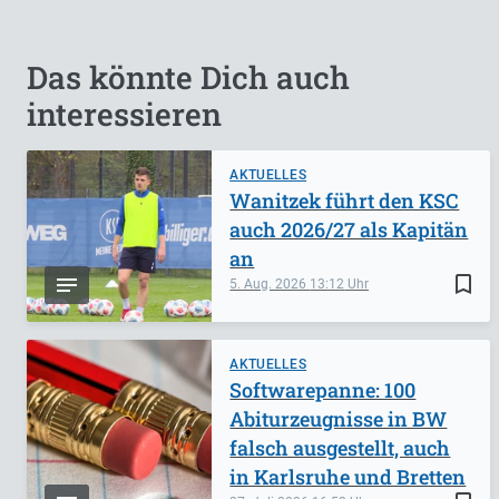
Das könnte Dich auch
interessieren
AKTUELLES
Wanitzek führt den KSC
auch 2026/27 als Kapitän
an
bookmark_border
5. Aug. 2026
13:12
AKTUELLES
Softwarepanne: 100
Abiturzeugnisse in BW
falsch ausgestellt, auch
in Karlsruhe und Bretten