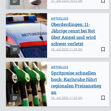
bookmark_border
27. Juli 2026
16:52
AKTUELLES
Oberderdingen: 11-
Jährige rennt bei Rot
über Ampel und wird
schwer verletzt
bookmark_border
24. Juli 2026
11:34
AKTUELLES
Spritpreise schnellen
hoch: Karlsruhe führt
regionalen Preisanstieg
an
bookmark_border
24. Juli 2026
11:32