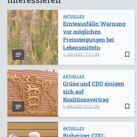
AKTUELLES
Ernteausfälle: Warnung
vor möglichen
Preissteigungen bei
Lebensmitteln
bookmark_border
1. Juli 2026
17:51
AKTUELLES
Grüne und CDU einigen
sich auf
Koalitionsvertrag
bookmark_border
6. Mai 2026
12:01
AKTUELLES
Bisheriger CDU-