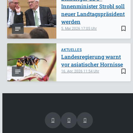
Innenminister Strobl soll
neuer Landtagspräsident
werden
bookmark_border
5. Mai 2026
17:05
AKTUELLES
Landesregierung warnt
vor asiatischer Hornisse
bookmark_border
16. Apr. 2026
11:54