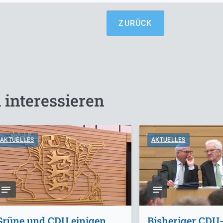
ZURÜCK
 interessieren
AKTUELLES
AKTUELLES
Grüne und CDU einigen
Bisheriger CDU