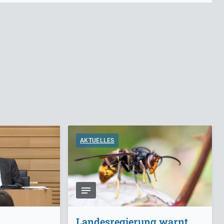
AKTUELLES
-
Landesregierung warnt