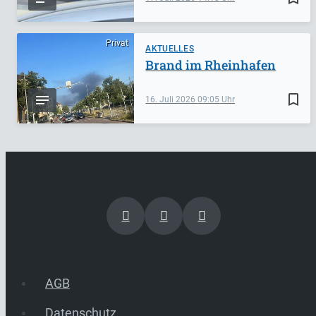
Privat
AKTUELLES
Brand im Rheinhafen
bookmark_border
16. Juli 2026
09:05
AGB
Datenschutz