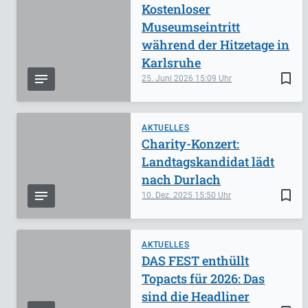
Kostenloser
Museumseintritt
während der Hitzetage in
Karlsruhe
bookmark_border
25. Juni 2026
15:09
AKTUELLES
Charity-Konzert:
Landtagskandidat lädt
nach Durlach
bookmark_border
10. Dez. 2025
15:50
AKTUELLES
DAS FEST enthüllt
Topacts für 2026: Das
sind die Headliner