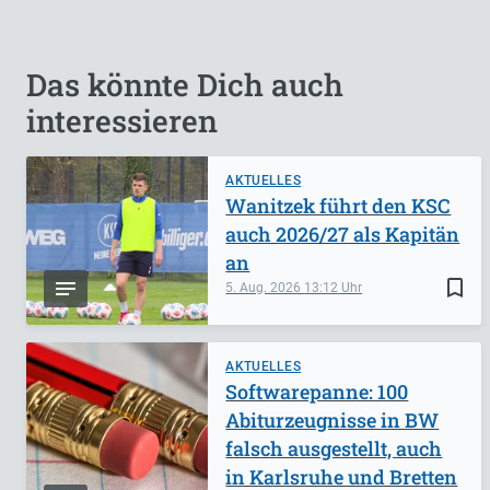
Das könnte Dich auch
interessieren
AKTUELLES
Wanitzek führt den KSC
auch 2026/27 als Kapitän
an
bookmark_border
5. Aug. 2026
13:12
AKTUELLES
Softwarepanne: 100
Abiturzeugnisse in BW
falsch ausgestellt, auch
in Karlsruhe und Bretten