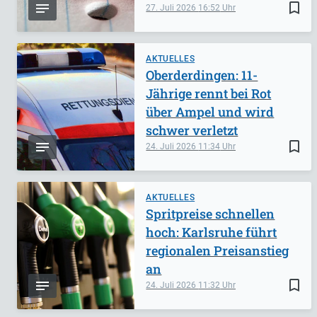
bookmark_border
27. Juli 2026
16:52
AKTUELLES
Oberderdingen: 11-
Jährige rennt bei Rot
über Ampel und wird
schwer verletzt
bookmark_border
24. Juli 2026
11:34
AKTUELLES
Spritpreise schnellen
hoch: Karlsruhe führt
regionalen Preisanstieg
an
bookmark_border
24. Juli 2026
11:32