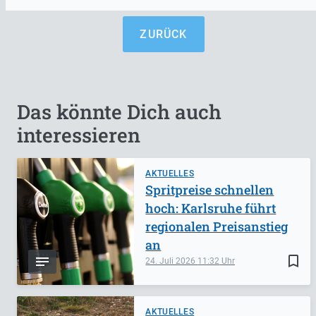
ZURÜCK
Das könnte Dich auch
interessieren
AKTUELLES
Spritpreise schnellen
hoch: Karlsruhe führt
regionalen Preisanstieg
an
bookmark_border
24. Juli 2026
11:32
AKTUELLES