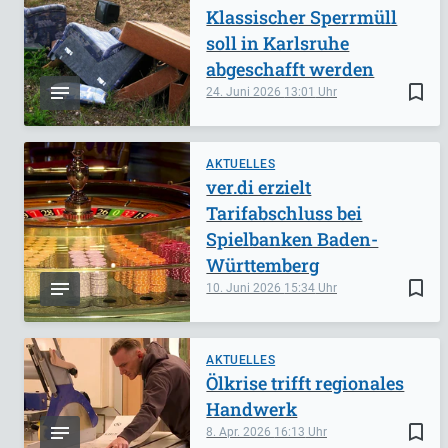
Klassischer Sperrmüll
soll in Karlsruhe
abgeschafft werden
bookmark_border
24. Juni 2026
13:01
AKTUELLES
ver.di erzielt
Tarifabschluss bei
Spielbanken Baden-
Württemberg
bookmark_border
10. Juni 2026
15:34
AKTUELLES
Ölkrise trifft regionales
Handwerk
bookmark_border
8. Apr. 2026
16:13