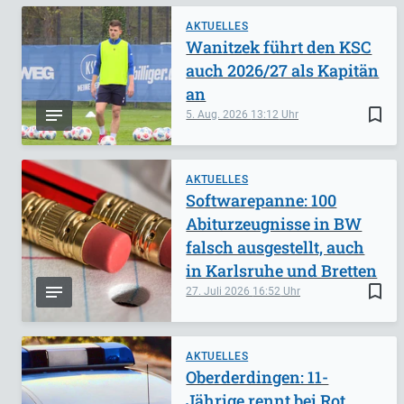
AKTUELLES
Wanitzek führt den KSC
auch 2026/27 als Kapitän
an
bookmark_border
5. Aug. 2026
13:12
AKTUELLES
Softwarepanne: 100
Abiturzeugnisse in BW
falsch ausgestellt, auch
in Karlsruhe und Bretten
bookmark_border
27. Juli 2026
16:52
AKTUELLES
Oberderdingen: 11-
Jährige rennt bei Rot