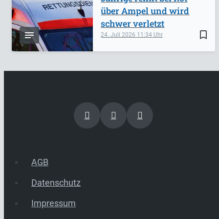
über Ampel und wird
schwer verletzt
bookmark_border
24. Juli 2026
11:34
AGB
Datenschutz
Impressum