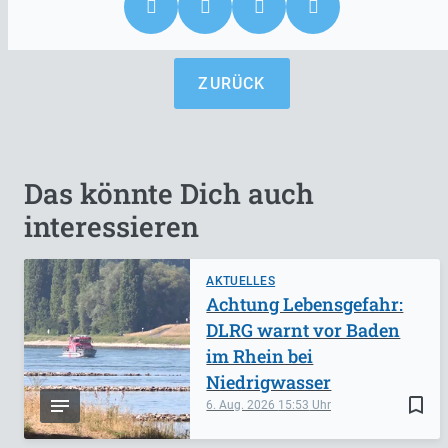
ZURÜCK
Das könnte Dich auch
interessieren
AKTUELLES
Achtung Lebensgefahr:
DLRG warnt vor Baden
im Rhein bei
Niedrigwasser
bookmark_border
6. Aug. 2026
15:53