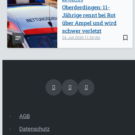
AKTUELLES
Oberderdingen: 11-
Jährige rennt bei Rot
über Ampel und wird
schwer verletzt
bookmark_border
24. Juli 2026
11:34
AGB
Datenschutz