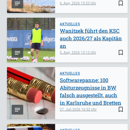
bookmark_border
6. Aug. 2026
15:53
AKTUELLES
Wanitzek führt den KSC
auch 2026/27 als Kapitän
an
bookmark_border
5. Aug. 2026
13:12
AKTUELLES
Softwarepanne: 100
Abiturzeugnisse in BW
falsch ausgestellt, auch
in Karlsruhe und Bretten
bookmark_border
27. Juli 2026
16:52