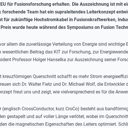
EU für Fusionsforschung erhalten. Die Auszeichnung ist mit e
k forschende Team hat ein supraleitendes Leiterkonzept entwi
t für zukünftige Hochstromkabel in Fusionskraftwerken, Indu
 Preis wurde heute während des Symposiums on Fusion Techn
or allem die zuverlässige Verteilung von Energie sind wichtige 
h wesentlichen Beitrag das KIT zur Forschung, zur Energiewende
räsident Professor Holger Hanselka zur Auszeichnung seiner Forsc
t kreuzförmigen Querschnitt schafft es mehr Strom energieeffizi
 freuen sich Dr. Walter Fietz und Dr. Michael Wolf, die Entwickle
zept freut uns und zeigt, wie vielversprechend es für die Anwen
er (englisch CrossConductor, kurz CroCo) besteht aus bandförmi
en gestapelt und auf voller Länge verlötet, wobei im Querschnitt
rden die magnetischen Eigenschaften des Leiters optimiert. Schli