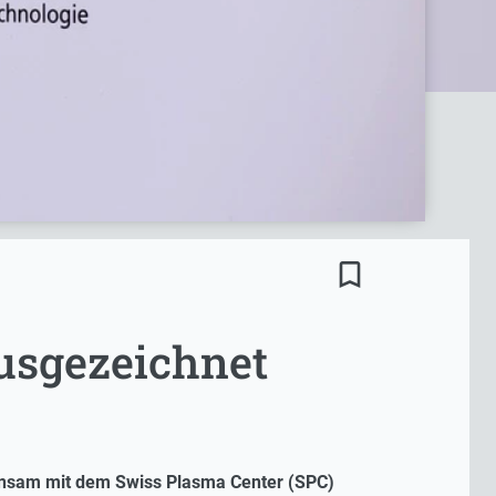
bookmark_border
ausgezeichnet
einsam mit dem Swiss Plasma Center (SPC)