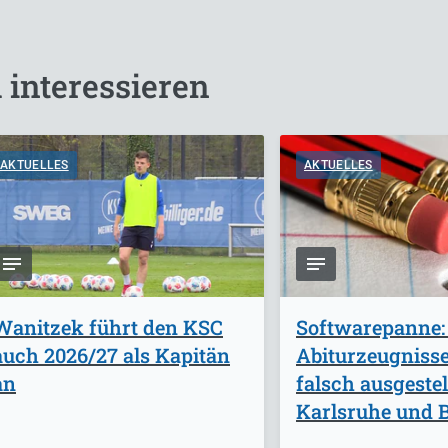
 interessieren
AKTUELLES
AKTUELLES
Wanitzek führt den KSC
Softwarepanne:
auch 2026/27 als Kapitän
Abiturzeugniss
an
falsch ausgestel
Karlsruhe und B