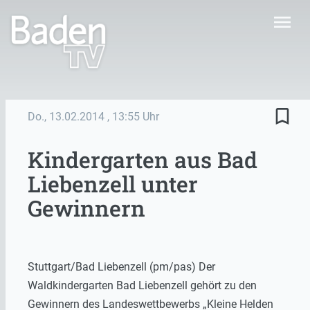
menu
bookmark_border
Do., 13.02.2014
, 13:55 Uhr
Kindergarten aus Bad
Liebenzell unter
Gewinnern
Stuttgart/Bad Liebenzell (pm/pas) Der
Waldkindergarten Bad Liebenzell gehört zu den
Gewinnern des Landeswettbewerbs „Kleine Helden