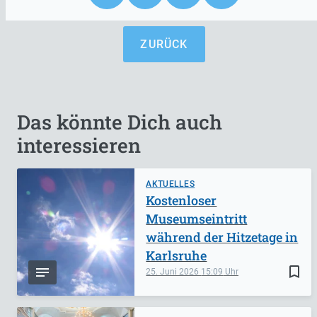
ZURÜCK
Das könnte Dich auch
interessieren
AKTUELLES
Kostenloser
Museumseintritt
während der Hitzetage in
Karlsruhe
bookmark_border
25. Juni 2026
15:09