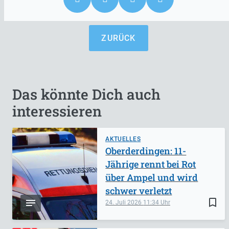
ZURÜCK
Das könnte Dich auch
interessieren
AKTUELLES
Oberderdingen: 11-
Jährige rennt bei Rot
über Ampel und wird
schwer verletzt
bookmark_border
24. Juli 2026
11:34