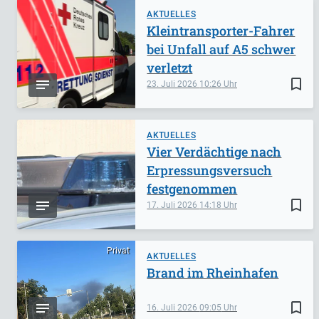
AKTUELLES
Kleintransporter-Fahrer
bei Unfall auf A5 schwer
verletzt
bookmark_border
23. Juli 2026
10:26
AKTUELLES
Vier Verdächtige nach
Erpressungsversuch
festgenommen
bookmark_border
17. Juli 2026
14:18
Privat
AKTUELLES
Brand im Rheinhafen
bookmark_border
16. Juli 2026
09:05