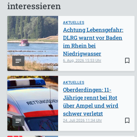
interessieren
AKTUELLES
Achtung Lebensgefahr:
DLRG warnt vor Baden
im Rhein bei
Niedrigwasser
bookmark_border
6. Aug. 2026
15:53
AKTUELLES
Oberderdingen: 11-
Jährige rennt bei Rot
über Ampel und wird
schwer verletzt
bookmark_border
24. Juli 2026
11:34