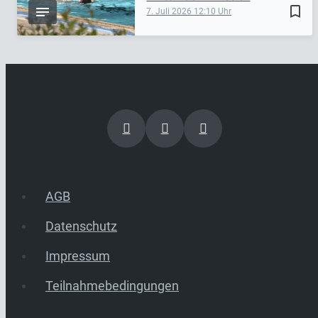
bookmark_border
7. Juli 2026
12:10
AGB
Datenschutz
Impressum
Teilnahmebedingungen