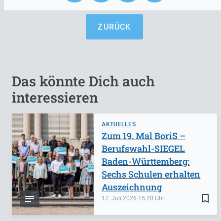
ZURÜCK
Das könnte Dich auch
interessieren
AKTUELLES
Zum 19. Mal BoriS –
Berufswahl-SIEGEL
Baden-Württemberg:
Sechs Schulen erhalten
Auszeichnung
bookmark_border
17. Juli 2026
15:20