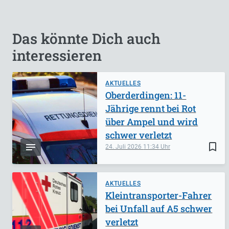
Das könnte Dich auch
interessieren
AKTUELLES
Oberderdingen: 11-
Jährige rennt bei Rot
über Ampel und wird
schwer verletzt
bookmark_border
24. Juli 2026
11:34
AKTUELLES
Kleintransporter-Fahrer
bei Unfall auf A5 schwer
verletzt