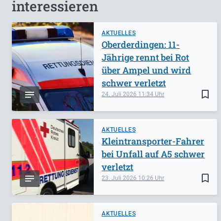
interessieren
AKTUELLES
Oberderdingen: 11-
Jährige rennt bei Rot
über Ampel und wird
schwer verletzt
bookmark_border
24. Juli 2026
11:34
AKTUELLES
Kleintransporter-Fahrer
bei Unfall auf A5 schwer
verletzt
bookmark_border
23. Juli 2026
10:26
AKTUELLES