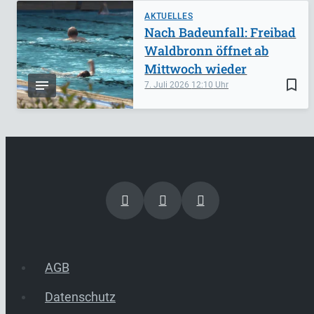
AKTUELLES
Nach Badeunfall: Freibad
Waldbronn öffnet ab
Mittwoch wieder
bookmark_border
7. Juli 2026
12:10
AGB
Datenschutz