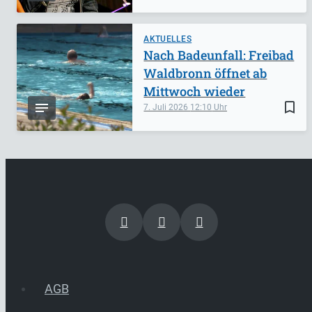
AKTUELLES
Nach Badeunfall: Freibad
Waldbronn öffnet ab
Mittwoch wieder
bookmark_border
7. Juli 2026
12:10
AGB