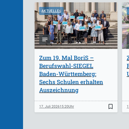
AKTUELLES
Zum 19. Mal BoriS –
Berufswahl-SIEGEL
Baden-Württemberg:
Sechs Schulen erhalten
Auszeichnung
bookmark_border
17. Juli 2026
15:20
1