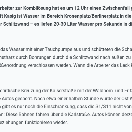
beiter zur Kombilösung hat es um 12 Uhr einen Zwischenfall 
t Kasig ist Wasser im Bereich Kronenplatz/Berlinerplatz in die
r Schlitzwand – es liefen 20-30 Liter Wasser pro Sekunde in di
das Wasser mit einer Tauchpumpe aus und schütteten die Scha
Kunstharz durch Bohrungen durch die Schlitzwand nach außen zu
ößenordnung verschlossen werden. Wann die Arbeiter das Leck 
berirdische Kreuzung der Kaiserstraße mit der Waldhorn- und Fri
 Autos gesperrt. Nach etwa einer halben Stunde wurde der Ost-
ibt es nur noch die Einschränkung, dass die S1/S11 nicht vo
 Diese Bahnen fahren über die Karlstraße. Autos können derzeit 
beziehungen funktionieren wieder.