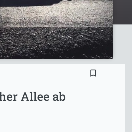
bookmark_border
her Allee ab