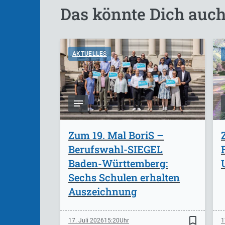
Das könnte Dich auch
AKTUELLES
Zum 19. Mal BoriS –
Berufswahl-SIEGEL
Baden-Württemberg:
Sechs Schulen erhalten
Auszeichnung
bookmark_border
17. Juli 2026
15:20
1