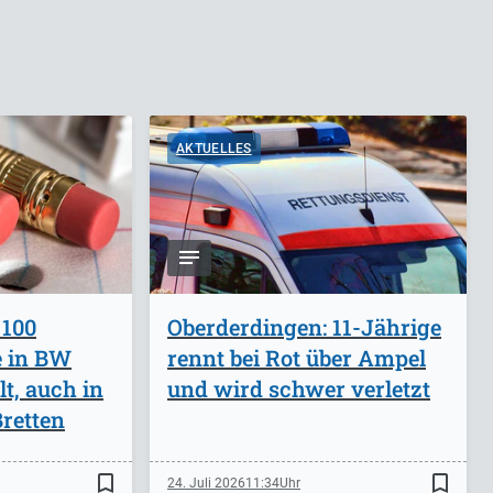
AKTUELLES
 100
Oberderdingen: 11-Jährige
e in BW
rennt bei Rot über Ampel
lt, auch in
und wird schwer verletzt
retten
bookmark_border
bookmark_border
24. Juli 2026
11:34