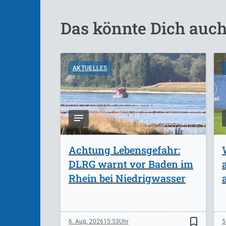
Das könnte Dich auch
AKTUELLES
Achtung Lebensgefahr:
DLRG warnt vor Baden im
Rhein bei Niedrigwasser
bookmark_border
6. Aug. 2026
15:53
5