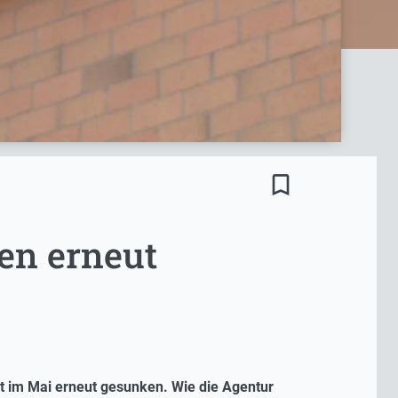
bookmark_border
len erneut
st im Mai erneut gesunken. Wie die Agentur