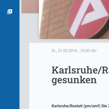
Di., 31.05.2016
, 10:00 Uhr
Karlsruhe/Ra
gesunken
Karlsruhe/Rastatt (pm/amf) Die Z