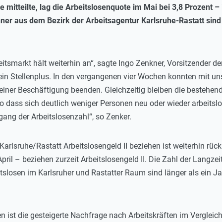
e mitteilte, lag die Arbeitslosenquote im Mai bei 3,8 Prozent – 
er aus dem Bezirk der Arbeitsagentur Karlsruhe-Rastatt sind 
itsmarkt hält weiterhin an“, sagte Ingo Zenkner, Vorsitzender der
ein Stellenplus. In den vergangenen vier Wochen konnten mit un
einer Beschäftigung beenden. Gleichzeitig bleiben die bestehen
so dass sich deutlich weniger Personen neu oder wieder arbeits
ang der Arbeitslosenzahl“, so Zenker.
Karlsruhe/Rastatt Arbeitslosengeld II beziehen ist weiterhin rü
ril – beziehen zurzeit Arbeitslosengeld II. Die Zahl der Langze
eitslosen im Karlsruher und Rastatter Raum sind länger als ein J
n ist die gesteigerte Nachfrage nach Arbeitskräften im Verglei