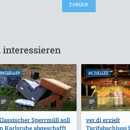
ZURÜCK
 interessieren
AKTUELLES
AKTUELLES
Klassischer Sperrmüll soll
ver.di erzielt
in Karlsruhe abgeschafft
Tarifabschluss 