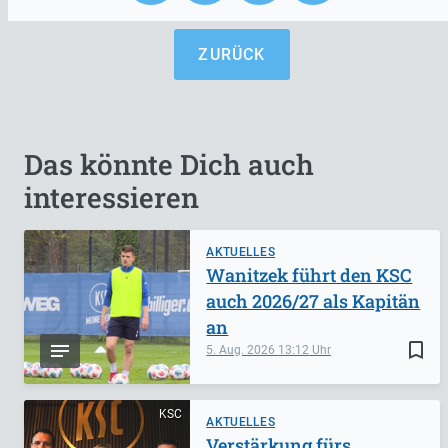
ZURÜCK
Das könnte Dich auch
interessieren
AKTUELLES
Wanitzek führt den KSC
auch 2026/27 als Kapitän
an
bookmark_border
5. Aug. 2026
13:12
KSC
AKTUELLES
Verstärkung fürs