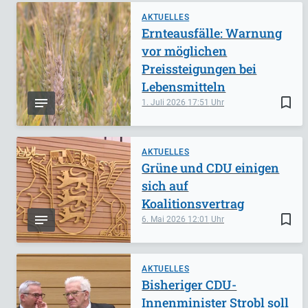
AKTUELLES
Ernteausfälle: Warnung
vor möglichen
Preissteigungen bei
Lebensmitteln
bookmark_border
1. Juli 2026
17:51
AKTUELLES
Grüne und CDU einigen
sich auf
Koalitionsvertrag
bookmark_border
6. Mai 2026
12:01
AKTUELLES
Bisheriger CDU-
Innenminister Strobl soll