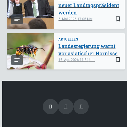
neuer Landtagspräsident
werden
bookmark_border
5. Mai 2026
17:05
AKTUELLES
Landesregierung warnt
vor asiatischer Hornisse
bookmark_border
16. Apr. 2026
11:54