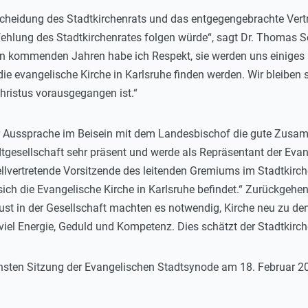
tscheidung des Stadtkirchenrats und das entgegengebrachte Vert
hlung des Stadtkirchenrates folgen würde“, sagt Dr. Thomas Sc
n kommenden Jahren habe ich Respekt, sie werden uns einiges a
e evangelische Kirche in Karlsruhe finden werden. Wir bleiben s
ristus vorausgegangen ist.“
der Aussprache im Beisein mit dem Landesbischof die gute Zus
tgesellschaft sehr präsent und werde als Repräsentant der Evang
tellvertretende Vorsitzende des leitenden Gremiums im Stadtkirc
ich die Evangelische Kirche in Karlsruhe befindet.“ Zurückgehe
st in der Gesellschaft machten es notwendig, Kirche neu zu d
viel Energie, Geduld und Kompetenz. Dies schätzt der Stadtkirch
ächsten Sitzung der Evangelischen Stadtsynode am 18. Februar 