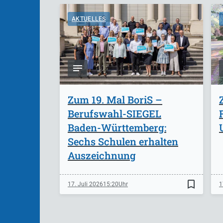
AKTUELLES
Zum 19. Mal BoriS –
Berufswahl-SIEGEL
Baden-Württemberg:
Sechs Schulen erhalten
Auszeichnung
bookmark_border
17. Juli 2026
15:20
1