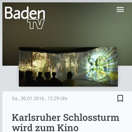
menu
bookmark_border
Sa., 30.01.2016
, 12:29 Uhr
Karlsruher Schlossturm
wird zum Kino