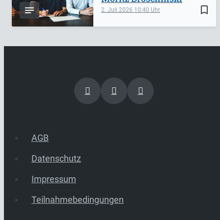
bookmark_border
2. Juli 2026
10:40
AGB
Datenschutz
Impressum
Teilnahmebedingungen