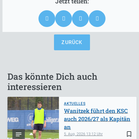
ZURÜCK
Das könnte Dich auch
interessieren
AKTUELLES
Wanitzek führt den KSC
auch 2026/27 als Kapitän
an
bookmark_border
5. Aug. 2026
13:12