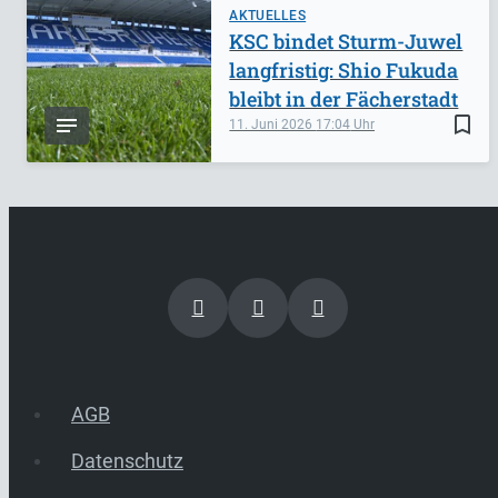
AKTUELLES
KSC bindet Sturm-Juwel
langfristig: Shio Fukuda
bleibt in der Fächerstadt
bookmark_border
11. Juni 2026
17:04
AGB
Datenschutz