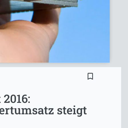
bookmark_border
 2016:
ertumsatz steigt