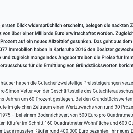
ersten Blick widersprüchlich erscheint, belegen die nackten
 von über einer Milliarde Euro erwirtschaftet worden. Zugleic
Prozent auf ein neues Allzeittief gesunken. Das geht aus dem
2.377 Immobilien haben in Karlsruhe 2016 den Besitzer gewech
 und zugleich mangelndes Angebot treiben die Preise für Immo
terausschuss für die Ermittlung von Gründstückswerten bericht
äuser haben die Gutacher zweistellige Preissteigerungen verzeic
c-Simon Vetter von der Geschäftsstelle des Gutachterausschus
s Jahren um 60 Prozent gestiegen. Bei den Grundstückswerten 
eute im gleichen Zeitraum einen Wertzuwachs von rund 30 Prozent
1975 – bei einem Bodenrichtwert von 500 Euro pro Quadratmeter
lten Käufer im Schnitt 160 Quadratmeter Wohnfläche und 600 Q
rer Lage mussten Käufer rund 400.000 Euro bezahlen, ihr neues 