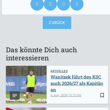
ZURÜCK
Das könnte Dich auch
interessieren
AKTUELLES
Wanitzek führt den KSC
auch 2026/27 als Kapitän
an
bookmark_border
5. Aug. 2026
13:12