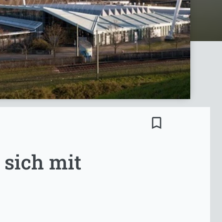
bookmark_border
 sich mit