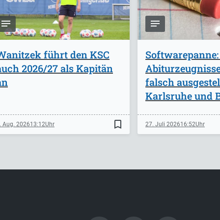
Wanitzek führt den KSC
Softwarepanne:
auch 2026/27 als Kapitän
Abiturzeugniss
an
falsch ausgestel
Karlsruhe und B
bookmark_border
. Aug. 2026
13:12
27. Juli 2026
16:52