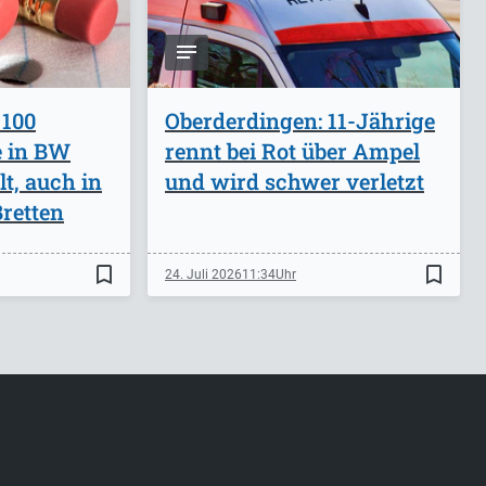
 100
Oberderdingen: 11-Jährige
e in BW
rennt bei Rot über Ampel
lt, auch in
und wird schwer verletzt
retten
bookmark_border
bookmark_border
24. Juli 2026
11:34