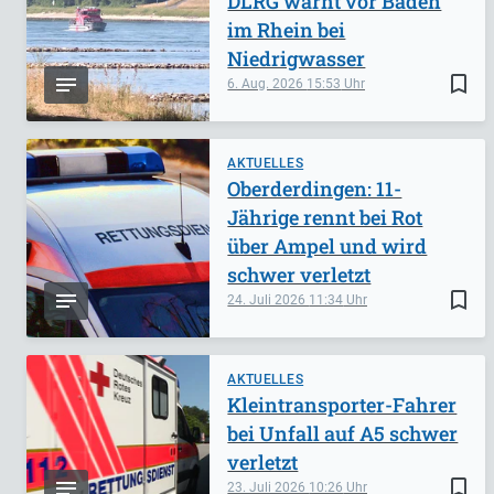
DLRG warnt vor Baden
im Rhein bei
Niedrigwasser
bookmark_border
6. Aug. 2026
15:53
AKTUELLES
Oberderdingen: 11-
Jährige rennt bei Rot
über Ampel und wird
schwer verletzt
bookmark_border
24. Juli 2026
11:34
AKTUELLES
Kleintransporter-Fahrer
bei Unfall auf A5 schwer
verletzt
bookmark_border
23. Juli 2026
10:26