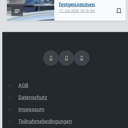
festgenommen
bookmark_border
17. Juli 2026
14:18
AGB
Datenschutz
Impressum
Teilnahmebedingungen