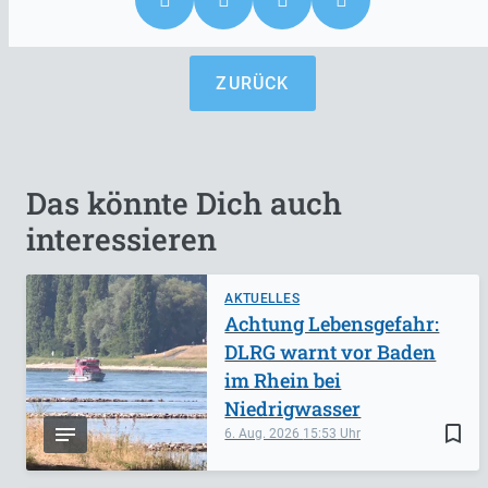
ZURÜCK
Das könnte Dich auch
interessieren
AKTUELLES
Achtung Lebensgefahr:
DLRG warnt vor Baden
im Rhein bei
Niedrigwasser
bookmark_border
6. Aug. 2026
15:53