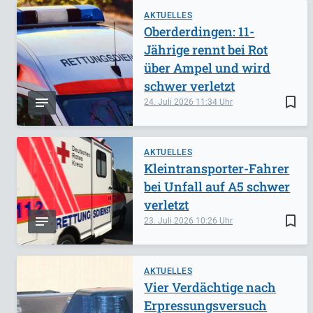
AKTUELLES
Oberderdingen: 11-
Jährige rennt bei Rot
über Ampel und wird
schwer verletzt
bookmark_border
24. Juli 2026
11:34
AKTUELLES
Kleintransporter-Fahrer
bei Unfall auf A5 schwer
verletzt
bookmark_border
23. Juli 2026
10:26
AKTUELLES
Vier Verdächtige nach
Erpressungsversuch