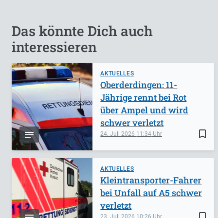
Das könnte Dich auch
interessieren
AKTUELLES
Oberderdingen: 11-
Jährige rennt bei Rot
über Ampel und wird
schwer verletzt
bookmark_border
24. Juli 2026
11:34
AKTUELLES
Kleintransporter-Fahrer
bei Unfall auf A5 schwer
verletzt
bookmark_border
23. Juli 2026
10:26